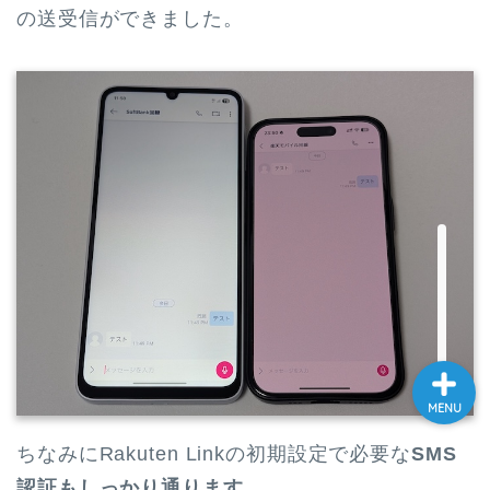
の送受信ができました。
ホーム
スマートフォン
ワイヤレスイヤホン
スマートウォッチ
MENU
ちなみにRakuten Linkの初期設定で必要な
SMS
認証もしっかり通ります
。