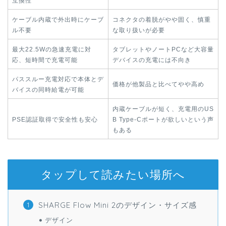
互換性
ケーブル内蔵で外出時にケーブ
コネクタの着脱がやや固く、慎重
ル不要
な取り扱いが必要
最大22.5Wの急速充電に対
タブレットやノートPCなど大容量
応、短時間で充電可能
デバイスの充電には不向き
パススルー充電対応で本体とデ
価格が他製品と比べてやや高め
バイスの同時給電が可能
内蔵ケーブルが短く、充電用のUS
PSE認証取得で安全性も安心
B Type-Cポートが欲しいという声
もある
タップして読みたい場所へ
SHARGE Flow Mini 2のデザイン・サイズ感
デザイン