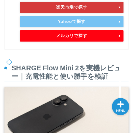
楽天市場で探す
ホーム
Yahooで探す
メルカリで探す
スマートフォン
ワイヤレスイヤホン
SHARGE Flow Mini 2を実機レビュ
スマートウォッチ
ー｜充電性能と使い勝手を検証
MENU