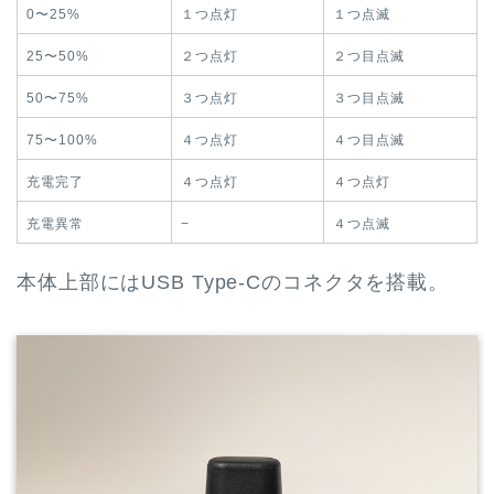
0〜25%
１つ点灯
１つ点滅
25〜50%
２つ点灯
２つ目点滅
50〜75%
３つ点灯
３つ目点滅
75〜100%
４つ点灯
４つ目点滅
充電完了
４つ点灯
４つ点灯
充電異常
−
４つ点滅
本体上部にはUSB Type-Cのコネクタを搭載。